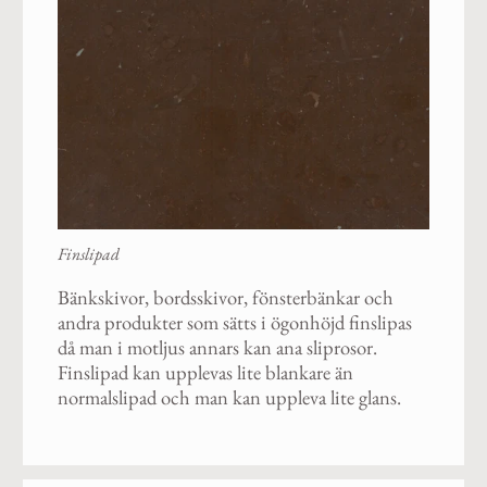
Finslipad
Bänkskivor, bordsskivor, fönsterbänkar och
andra produkter som sätts i ögonhöjd finslipas
då man i motljus annars kan ana sliprosor.
Finslipad kan upplevas lite blankare än
normalslipad och man kan uppleva lite glans.