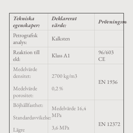
Tekniska
Deklarerat
Prövningsmeto
egenskaper:
värde:
Petrografisk
Kalksten
analys:
Reaktion till
96/603
Klass A1
eld:
CE
Medelvärde
densitet:
2700 kg/m3
EN 1936
Medelvärde
0,2 %
porositet:
Böjhållfasthet:
Medelvärde 16,4
MPa
Standardavvikelse:
EN 12372
3,6 MPa
Lägre