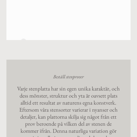
7
Beställ stenprover
Varje stenplatta har sin egen unika karaktär, och
dess mönster, struktur och yta är oavsett plats
alltid ett resultat av naturens egna konstverk.
Eftersom våra stensorter varierar i nyanser och
detaljer, kan plattorna skilja sig något från ett
prov beroende på vilken del av stenen de
kommer ifrån. Denna naturliga variation gör