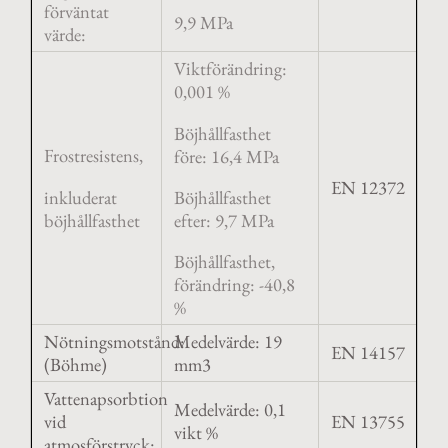
förväntat
9,9 MPa
värde:
Viktförändring:
0,001 %
Böjhållfasthet
Frostresistens,
före: 16,4 MPa
EN 12372
inkluderat
Böjhållfasthet
böjhållfasthet
efter: 9,7 MPa
Böjhållfasthet,
förändring: -40,8
%
Nötningsmotstånd:
Medelvärde: 19
EN 14157
(Böhme)
mm3
Vattenapsorbtion
Medelvärde: 0,1
vid
EN 13755
vikt %
atmosförstryck: