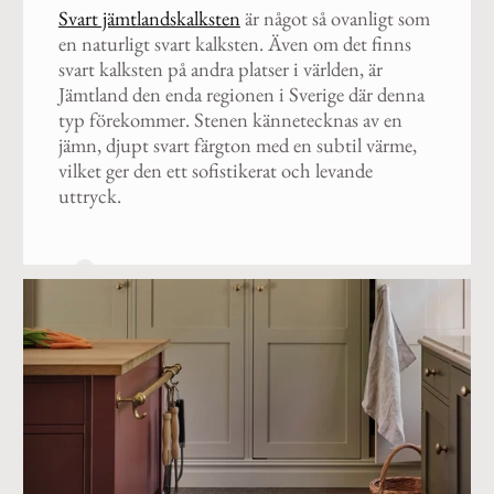
ndskalksten
är något så ovanligt som
Röd jämtlandskal
 svart kalksten. Även om det finns
med ett levande o
n på andra platser i världen, är
varma färgtonen sk
 enda regionen i Sverige där denna
och ytbearbetning,
mer. Stenen kännetecknas av en
och variation. Den
svart färgton med en subtil värme,
accent i samtida a
n ett sofistikerat och levande
traditionella milj
och solid känsla.
6