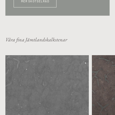
MER SKÖTSELRÅD
Våra fina Jämtlandskalkstenar