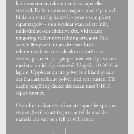
karbonatstenar, rekommenderas såpa eller
stentvål. Kalken i stenen reagerar med såpan och
bildar en naturlig kalktvål – precis som på ett
såpat trägolv – som skyddar ytan på ett milt,
miljövänligt och effektivt sätt. Vid lättare
rengöring räcker torrstädning ofta gott. När
stenen är ny och innan den tas i bruk
rekommenderar vi att du skurar/torkar av
stenen, gärna ett par gånger, med ett såpa vatten
med stor andel såpa/stentvål. Ungefär 10-20 % är
lagom. Upplever du att golvet blir kladdigt så är
det bara att torka av golvet med rent vatten. Till
daglig rengöring räcker det sedan med 5-10 %
såpa i vattnet.
Utomhus räcker det oftast att sopa eller spola av
stenen. Se till så att fogarna är fyllda med det
material du valt och fyll på vid behov.