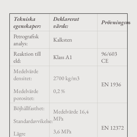
Tekniska
Deklarerat
Prövningsmeto
egenskaper:
värde:
Petrografisk
Kalksten
analys:
Reaktion till
96/603
Klass A1
eld:
CE
Medelvärde
densitet:
2700 kg/m3
EN 1936
Medelvärde
0,2 %
porositet:
Böjhållfasthet:
Medelvärde 16,4
MPa
Standardavvikelse:
EN 12372
3,6 MPa
Lägre