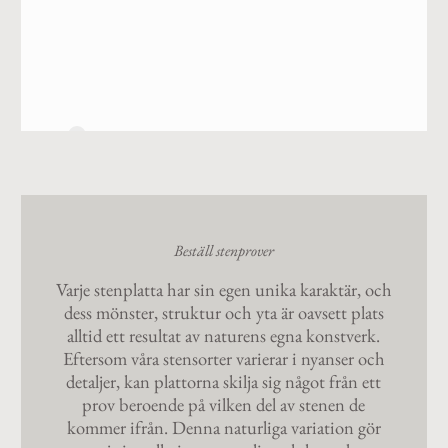
7
Beställ stenprover
Varje stenplatta har sin egen unika karaktär, och
dess mönster, struktur och yta är oavsett plats
alltid ett resultat av naturens egna konstverk.
Eftersom våra stensorter varierar i nyanser och
detaljer, kan plattorna skilja sig något från ett
prov beroende på vilken del av stenen de
kommer ifrån. Denna naturliga variation gör