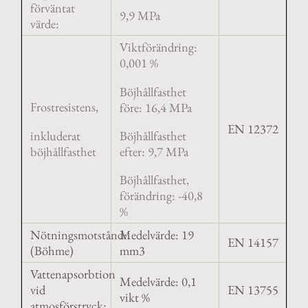
förväntat
9,9 MPa
värde:
Viktförändring:
0,001 %
Böjhållfasthet
Frostresistens,
före: 16,4 MPa
EN 12372
inkluderat
Böjhållfasthet
böjhållfasthet
efter: 9,7 MPa
Böjhållfasthet,
förändring: -40,8
%
Nötningsmotstånd:
Medelvärde: 19
EN 14157
(Böhme)
mm3
Vattenapsorbtion
Medelvärde: 0,1
vid
EN 13755
vikt %
atmosförstryck: