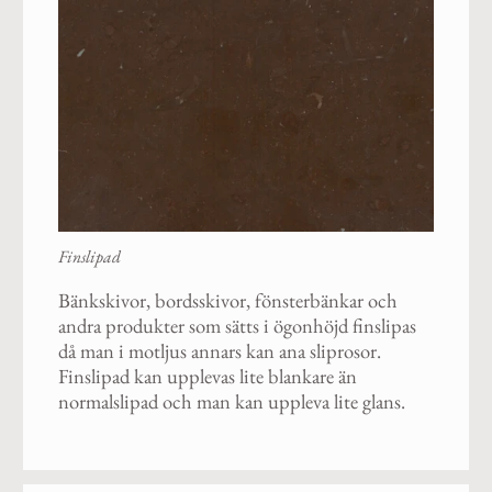
Finslipad
Bänkskivor, bordsskivor, fönsterbänkar och
andra produkter som sätts i ögonhöjd finslipas
då man i motljus annars kan ana sliprosor.
Finslipad kan upplevas lite blankare än
normalslipad och man kan uppleva lite glans.