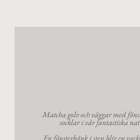
Matcha golv och väggar med föns
socklar i vår fantastiska na
En fönsterbänk i sten blir en vack