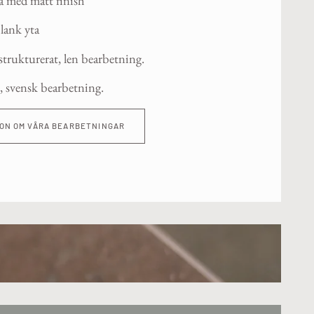
a med matt finish
lank yta
trukturerat, len bearbetning.
, svensk bearbetning.
ION OM VÅRA BEARBETNINGAR