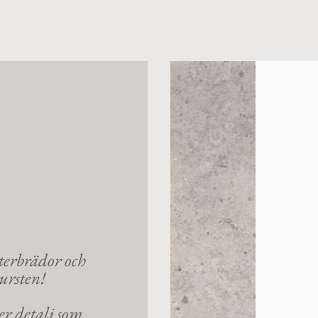
terbrädor och
tursten!
er detalj som