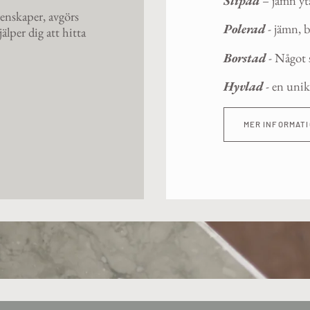
Slipad
– jämn yt
genskaper, avgörs
Polerad
- jämn, b
jälper dig att hitta
Borstad
- Något s
Hyvlad
- en unik
MER INFORMAT