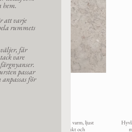
ta hem.
 att varje
r hela rummets
väljer, får
tack vare
 färgnyanser.
ursten passar
n anpassas för
ro L5
Hyvla
 kalksten med en varm, ljust
Hyvlad svart jämtlands
, vilket ger ett mjukt och
med en naturligt ma