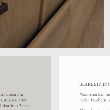
BEARBETNING
om standard så
Natursten kan bea
t anpassas efter
nedan bearbetning
änkar är ca 3 cm.