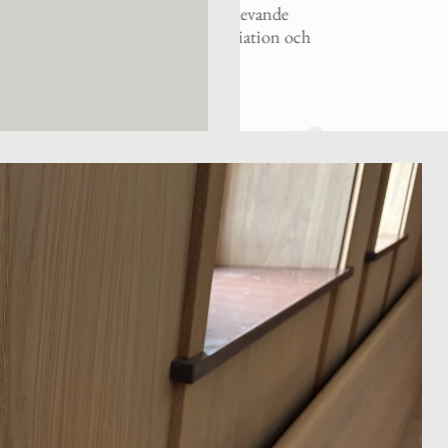
 kännetecknas av levande
hy
ringar som ger variation och
5