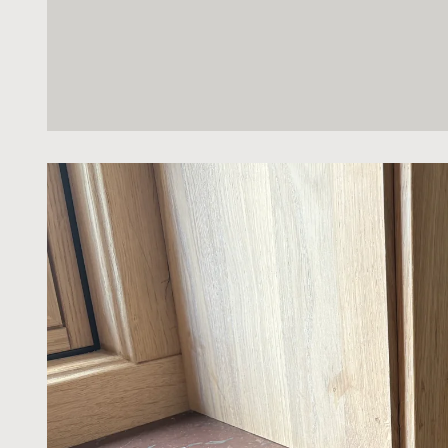
naturligt intryck utan att blända. Lager 5
struktur med inslag av fossiler och subtila åd
karaktär.