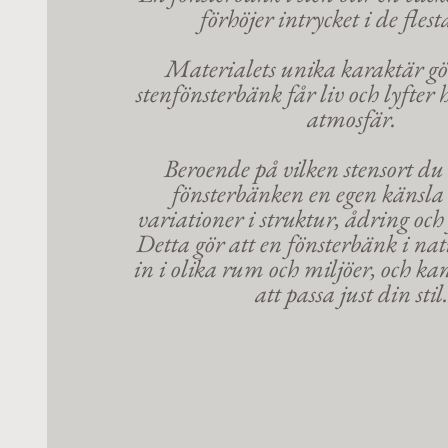
förhöjer intrycket i de fles
Materialets unika karaktär gör
stenfönsterbänk får liv och lyfte
atmosfär.
Beroende på vilken stensort du 
fönsterbänken en egen känsla 
variationer i struktur, ådring och
Detta gör att en fönsterbänk i nat
in i olika rum och miljöer, och ka
att passa just din stil.
Slipad Gotland B
Slipad Gotland Bro L5 är en exklusiv gotländsk
beige till grårosa ton. Ytan är matt och len