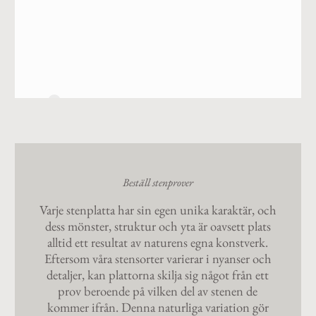
2
Beställ stenprover
Varje stenplatta har sin egen unika karaktär, och
dess mönster, struktur och yta är oavsett plats
alltid ett resultat av naturens egna konstverk.
Eftersom våra stensorter varierar i nyanser och
detaljer, kan plattorna skilja sig något från ett
prov beroende på vilken del av stenen de
kommer ifrån. Denna naturliga variation gör