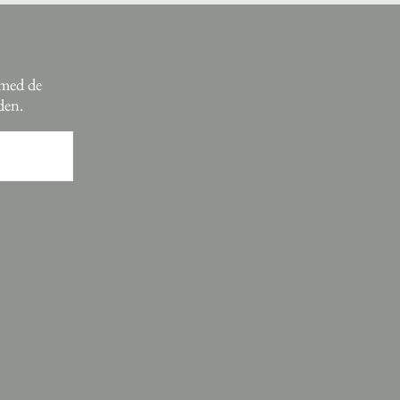
 med de
den.