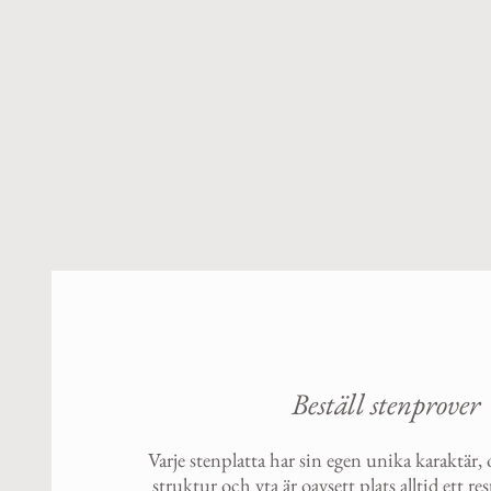
Beställ stenprover
Varje stenplatta har sin egen unika karaktär,
struktur och yta är oavsett plats alltid ett re