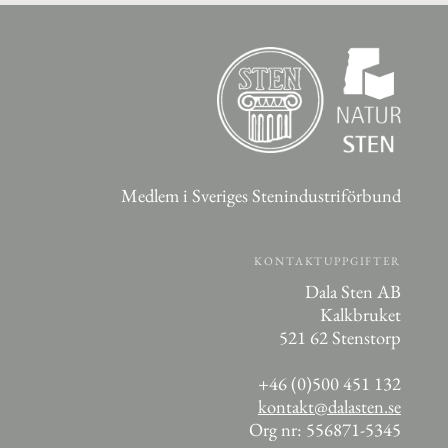
Medlem i Sveriges Stenindustriförbund
KONTAKTUPPGIFTER
Dala Sten AB
Kalkbruket
521 62 Stenstorp
+46 (0)500 451 132
kontakt@dalasten.se
Org nr: 556871-5345