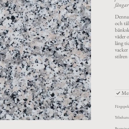
fångar 
Denna g
och tål
bänkski
väder o
lång ti
vacker 
stilren
Mer
Färgspek
Ytbehand
Brytning