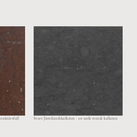
Got
raktärsfull
Svart Jämtlandskalksten - en unik svensk kalksten
nya