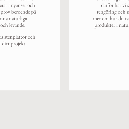
erar i nyanser och
därför har vi
tt prov beroende på
rengöring och un
enna naturliga
mer om hur du ta
g och levande.
produkter i natur
ra stenplattor och
 ditt projekt.