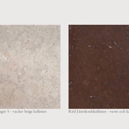
ger 5 - vacker beige kalksten
Röd Jämtlandskalksten - varm och ka