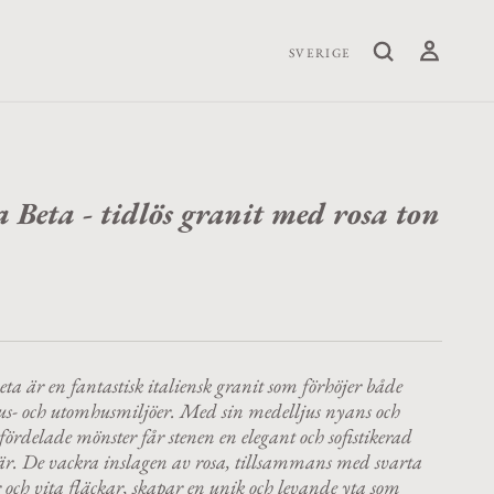
SVERIGE
 Beta - tidlös granit med rosa ton
ta är en fantastisk italiensk granit som förhöjer både
s- och utomhusmiljöer. Med sin medelljus nyans och
ördelade mönster får stenen en elegant och sofistikerad
är. De vackra inslagen av rosa, tillsammans med svarta
 och vita fläckar, skapar en unik och levande yta som