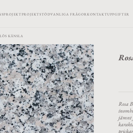
NSPROJEKT
PROJEKTSTÖD
VANLIGA FRÅGOR
KONTAKTUPPGIFTER
DLÖS KÄNSLA
Rosa
Rosa Be
inomhu
jämnt f
karakt
prickar