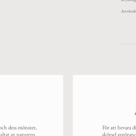
Användni
 och dess mönster,
För att bevara d
sultat av naturens
skötsel avgörand