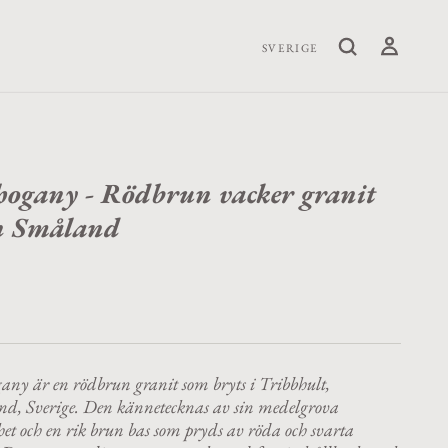
SVERIGE
ogany - Rödbrun vacker granit
n Småland
ny är en rödbrun granit som bryts i Tribbhult,
d, Sverige.
Den kännetecknas av sin medelgrova
et och en rik brun bas som pryds av röda och svarta