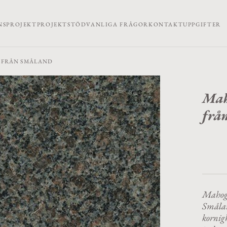
NSPROJEKT
PROJEKTSTÖD
VANLIGA FRÅGOR
KONTAKTUPPGIFTER
 FRÅN SMÅLAND
Mah
frå
Mahoga
Smålan
kornigh