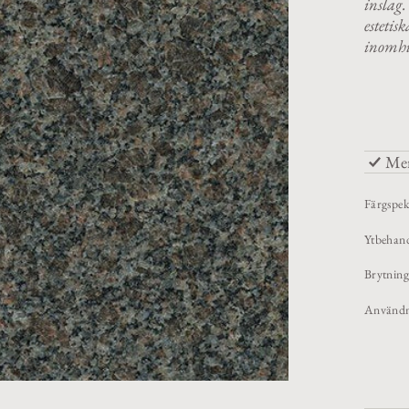
inslag.
estetis
inomhu
Mer
Färgspek
Ytbehand
Brytning
Användni