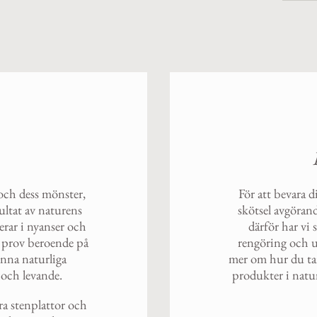
 och dess mönster,
För att bevara d
sultat av naturens
skötsel avgörand
erar i nyanser och
därför har vi
tt prov beroende på
rengöring och un
enna naturliga
mer om hur du ta
g och levande.
produkter i natur
ra stenplattor och