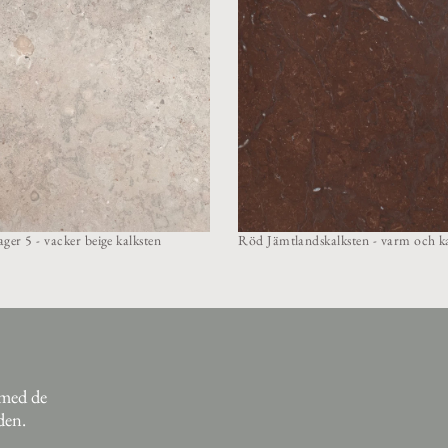
ger 5 - vacker beige kalksten
Röd Jämtlandskalksten - varm och ka
 med de
den.