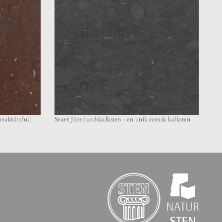
Got
raktärsfull
Svart Jämtlandskalksten - en unik svensk kalksten
nya