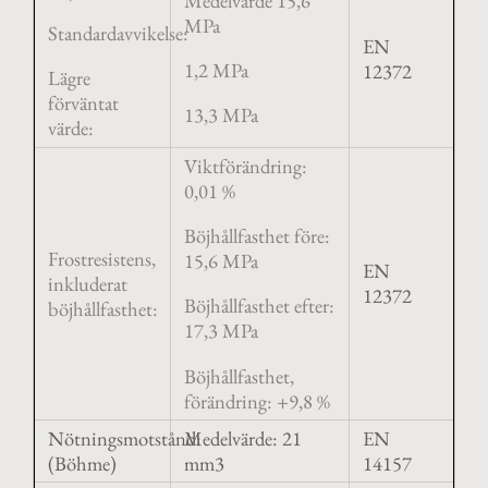
Medelvärde 15,6
MPa
Standardavvikelse:
EN
1,2 MPa
12372
Lägre
förväntat
13,3 MPa
värde:
Viktförändring:
0,01 %
Böjhållfasthet före:
Frostresistens,
15,6 MPa
EN
inkluderat
12372
Böjhållfasthet efter:
böjhållfasthet:
17,3 MPa
Böjhållfasthet,
förändring: +9,8 %
Nötningsmotstånd:
Medelvärde: 21
EN
(Böhme)
mm3
14157