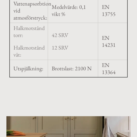
Vattenapsorbtion
Medelvärde: 0,1
EN
vid
vikt %
13755
atmosförstryck:
Halkmotstånd
torr:
42 SRV
EN
14231
Halkmotstånd
12 SRV
våt:
EN
Utspjälkning:
Brottslast: 2100 N
13364