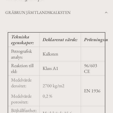
GRÅBRUN JÄMTLANDSKALKSTEN
Tekniska
Deklarerat värde:
Prövningsmeto
egenskaper:
Petrografisk
Kalksten
analys:
Reaktion till
96/603
Klass A1
eld:
CE
Medelvärde
densitet:
2700 kg/m2
EN 1936
Medelvärde
0,2 %
porositet:
Böjhållfasthet: