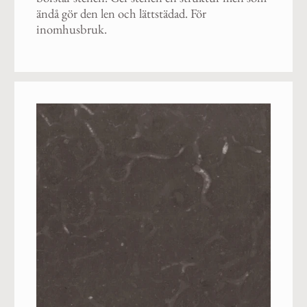
ändå gör den len och lättstädad. För
inomhusbruk.