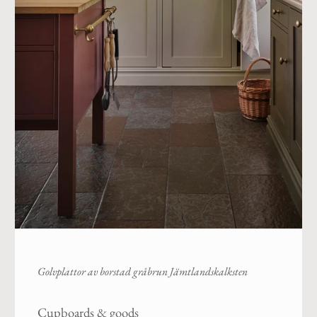
Golvplattor slipad gråbrun Jämtlandskalksten